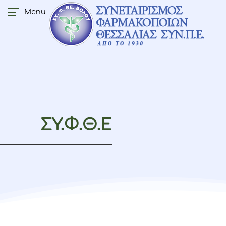
Menu
ΣΥ.Φ.Θ.Ε